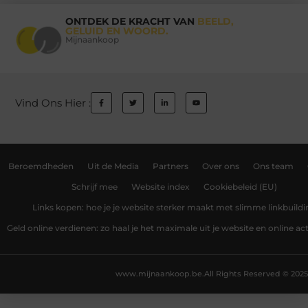
ONTDEK DE KRACHT VAN
BEELD,
GELUID EN WOORD.
Mijnaankoop
Vind Ons Hier :
Beroemdheden
Uit de Media
Partners
Over ons
Ons team
Schrijf mee
Website index
Cookiebeleid (EU)
Links kopen: hoe je je website sterker maakt met slimme linkbuildi
Geld online verdienen: zo haal je het maximale uit je website en online act
www.mijnaankoop.be.
All Rights Reserved © 2025