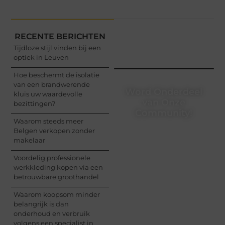
RECENTE BERICHTEN
Tijdloze stijl vinden bij een
optiek in Leuven
Hoe beschermt de isolatie
van een brandwerende
Word Onderdeel
kluis uw waardevolle
van Onze
bezittingen?
Community!
Waarom steeds meer
Belgen verkopen zonder
Registreer je vandaag
makelaar
nog en begin met het
delen van jouw unieke
Voordelig professionele
perspectief. Jouw
werkkleding kopen via een
woorden kunnen
betrouwbare groothandel
informeren, inspireren,
vermaken en verbinden
Waarom koopsom minder
– ze verdienen het om
belangrijk is dan
gehoord te worden!
onderhoud en verbruik
volgens een specialist in