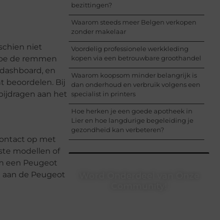
bezittingen?
Waarom steeds meer Belgen verkopen
zonder makelaar
schien niet
Voordelig professionele werkkleding
, hoe de remmen
kopen via een betrouwbare groothandel
 dashboard, en
Waarom koopsom minder belangrijk is
t beoordelen. Bij
dan onderhoud en verbruik volgens een
bijdragen aan het
specialist in printers
Hoe herken je een goede apotheek in
Lier en hoe langdurige begeleiding je
gezondheid kan verbeteren?
contact op met
wste modellen of
rom een Peugeot
en aan de Peugeot
Word Onderdeel van Onze
Community!
Registreer je vandaag nog en begin
met het delen van jouw unieke