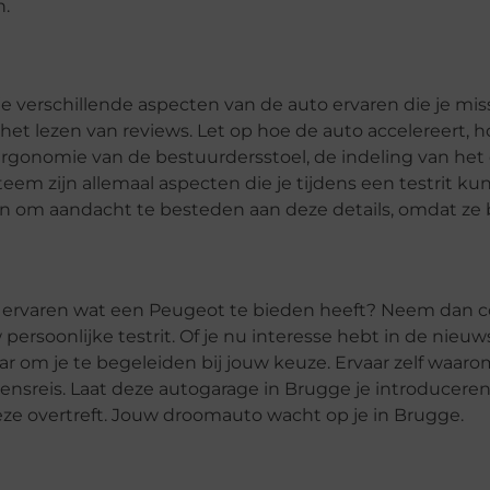
n.
je verschillende aspecten van de auto ervaren die je mis
f het lezen van reviews. Let op hoe de auto accelereert
rgonomie van de bestuurdersstoel, de indeling van het
m zijn allemaal aspecten die je tijdens een testrit kun
 om aandacht te besteden aan deze details, omdat ze 
 te ervaren wat een Peugeot te bieden heeft? Neem dan 
ersoonlijke testrit. Of je nu interesse hebt in de nieu
aar om je te begeleiden bij jouw keuze. Ervaar zelf waa
levensreis. Laat deze autogarage in Brugge je introducer
eze overtreft. Jouw droomauto wacht op je in Brugge.