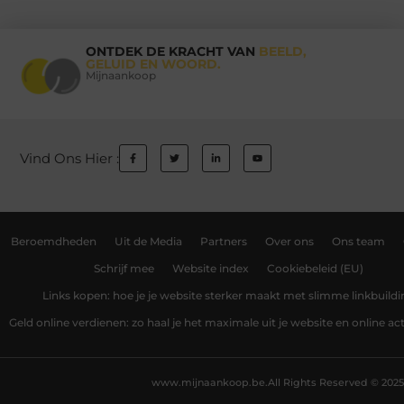
ONTDEK DE KRACHT VAN
BEELD,
GELUID EN WOORD.
Mijnaankoop
Vind Ons Hier :
Beroemdheden
Uit de Media
Partners
Over ons
Ons team
Schrijf mee
Website index
Cookiebeleid (EU)
Links kopen: hoe je je website sterker maakt met slimme linkbuildi
Geld online verdienen: zo haal je het maximale uit je website en online act
www.mijnaankoop.be.
All Rights Reserved © 2025