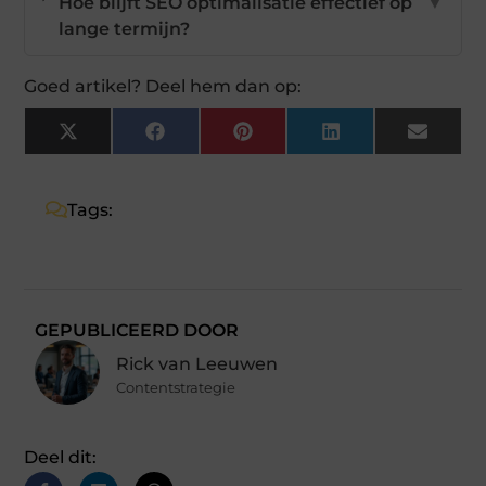
Hoe blijft SEO optimalisatie effectief op
▼
lange termijn?
Goed artikel? Deel hem dan op:
X
Facebook
Pinterest
LinkedIn
Email
(Twitter)
Tags:
GEPUBLICEERD DOOR
Rick van Leeuwen
Contentstrategie
Deel dit: