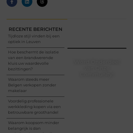
RECENTE BERICHTEN
Tijdloze stijl vinden bij een
optiek in Leuven
Hoe beschermt de isolatie
van een brandwerende
Word Onderdeel
kluis uw waardevolle
van Onze
bezittingen?
Community!
Waarom steeds meer
Belgen verkopen zonder
Registreer je vandaag
makelaar
nog en begin met het
delen van jouw unieke
Voordelig professionele
perspectief. Jouw
werkkleding kopen via een
woorden kunnen
betrouwbare groothandel
informeren, inspireren,
vermaken en verbinden
Waarom koopsom minder
– ze verdienen het om
belangrijk is dan
gehoord te worden!