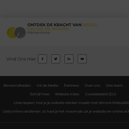
ONTDEK DE KRACHT VAN
BEELD,
GELUID EN WOORD.
Mijnaankoop
Vind Ons Hier :
Beroemdheden
Uit de Media
Partners
Over ons
Ons team
Schrijf mee
Website index
Cookiebeleid (EU)
Links kopen: hoe je je website sterker maakt met slimme linkbuildi
Geld online verdienen: zo haal je het maximale uit je website en online act