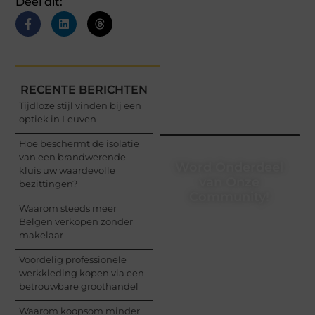
Deel dit:
RECENTE BERICHTEN
Tijdloze stijl vinden bij een
optiek in Leuven
Hoe beschermt de isolatie
van een brandwerende
Word Onderdeel
kluis uw waardevolle
van Onze
bezittingen?
Community!
Waarom steeds meer
Belgen verkopen zonder
Registreer je vandaag
makelaar
nog en begin met het
delen van jouw unieke
Voordelig professionele
perspectief. Jouw
werkkleding kopen via een
woorden kunnen
betrouwbare groothandel
informeren, inspireren,
vermaken en verbinden
Waarom koopsom minder
– ze verdienen het om