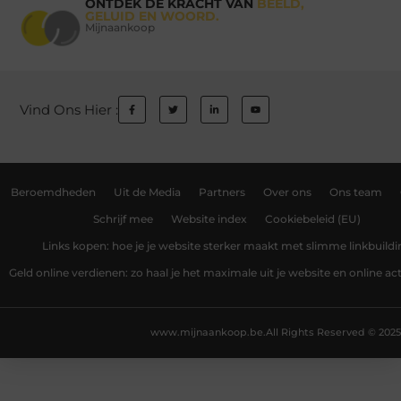
ONTDEK DE KRACHT VAN
BEELD,
GELUID EN WOORD.
Mijnaankoop
Vind Ons Hier :
Beroemdheden
Uit de Media
Partners
Over ons
Ons team
Schrijf mee
Website index
Cookiebeleid (EU)
Links kopen: hoe je je website sterker maakt met slimme linkbuildi
Geld online verdienen: zo haal je het maximale uit je website en online act
www.mijnaankoop.be.
All Rights Reserved © 2025