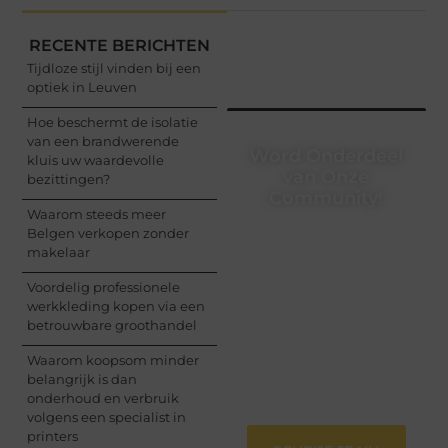
RECENTE BERICHTEN
Tijdloze stijl vinden bij een
optiek in Leuven
Hoe beschermt de isolatie
van een brandwerende
Word Onderdeel
kluis uw waardevolle
van Onze
bezittingen?
Community!
Waarom steeds meer
Belgen verkopen zonder
Registreer je vandaag
makelaar
nog en begin met het
delen van jouw unieke
Voordelig professionele
perspectief. Jouw
werkkleding kopen via een
woorden kunnen
betrouwbare groothandel
informeren, inspireren,
vermaken en verbinden
Waarom koopsom minder
– ze verdienen het om
belangrijk is dan
gehoord te worden!
onderhoud en verbruik
volgens een specialist in
printers