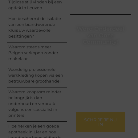
Tijdloze stijl vinden bij een
optiek in Leuven
Hoe beschermt de isolatie
van een brandwerende
Word Onderdeel
kluis uw waardevolle
van Onze
bezittingen?
Community!
Waarom steeds meer
Belgen verkopen zonder
Registreer je vandaag
makelaar
nog en begin met het
delen van jouw unieke
Voordelig professionele
perspectief. Jouw
werkkleding kopen via een
woorden kunnen
betrouwbare groothandel
informeren, inspireren,
vermaken en verbinden
Waarom koopsom minder
– ze verdienen het om
belangrijk is dan
gehoord te worden!
onderhoud en verbruik
volgens een specialist in
printers
SCHRIJF JE NU
IN
Hoe herken je een goede
apotheek in Lier en hoe
langdurige begeleiding je