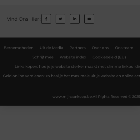
Vind Ons Hier :
Beroemdheden
Uit de Media
Partners
Over ons
Ons team
Schrijf mee
Website index
Cookiebeleid (EU)
Links kopen: hoe je je website sterker maakt met slimme linkbuildi
Geld online verdienen: zo haal je het maximale uit je website en online act
www.mijnaankoop.be.
All Rights Reserved © 2025