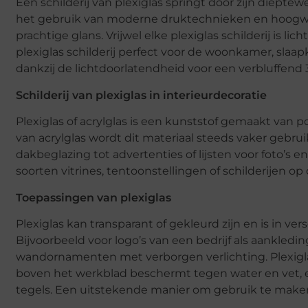
Een schilderij van plexiglas springt door zijn dieptew
het gebruik van moderne druktechnieken en hoogwaar
prachtige glans. Vrijwel elke plexiglas schilderij is
plexiglas schilderij perfect voor de woonkamer, slaapk
dankzij de lichtdoorlatendheid voor een verbluffend 
Schilderij van plexiglas in interieurdecoratie
Plexiglas of acrylglas is een kunststof gemaakt va
van acrylglas wordt dit materiaal steeds vaker gebrui
dakbeglazing tot advertenties of lijsten voor foto’s e
soorten vitrines, tentoonstellingen of schilderijen 
Toepassingen van plexiglas
Plexiglas kan transparant of gekleurd zijn en is in v
Bijvoorbeeld voor logo’s van een bedrijf als aankl
wandornamenten met verborgen verlichting. Plexigl
boven het werkblad beschermt tegen water en vet, en 
tegels. Een uitstekende manier om gebruik te maken v