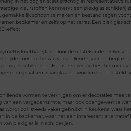
erking in het oog en staat prachtig in representatieve ru
dige kleurstoffen kenmerkt een plexiglas schilderij z
 licht, gemakkelijk schoon te maken en bestand tegen voc
amer, badkamer en zelfs op het terras. Een plexiglas schi
3D-effect.
n polymethylmethacrylaat. Door de uitstekende technisc
kt bij de constructie van verschillende soorten beglazing
n plexiglas schilderijen. Het is een veilige bescherming v
op openbare plaatsen waar glas zou worden blootgesteld a
erschillende vormen te verkrijgen om er decoraties mee t
eding van een vergaderruimte, maar ook opengewerkte wa
as wordt ook steeds vaker gebruikt in keukens, waar h
in de badkamer, waar het een interessant alternatief i
an plexiglas is in schilderijen.