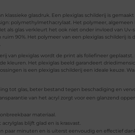
an klassieke glasdruk. Een plexiglas schilderij is gemaak
esign: polymethylmethacrylaat. Het polymeer, algemeen
f. Net als glas verkleurt het ook niet onder invloed van Uv-s
uim 90%. Het polymeer van een plexiglas schilderij is de
.
erij van plexiglas wordt de print als foliefineer geplaats
de kleuren. Het plexiglas beeld garandeert driedimensi
ossingen is een plexiglas schilderij een ideale keuze. W
lling tot glas, beter bestand tegen beschadiging en verv
ansparantie van het acryl zorgt voor een glanzend oppe
n onbreekbaar materiaal.
rylglas blijft glad en is krasvast.
n paar minuten en is uiterst eenvoudig en effectief dank