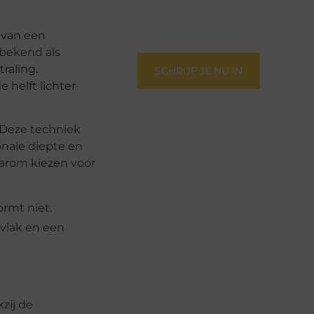
verbinden – ze verdienen het om
gehoord te worden!
t van een
 bekend als
traling.
SCHRIJF JE NU IN
 helft lichter
t. Deze techniek
onale diepte en
aarom kiezen voor
ormt niet.
rvlak en een
zij de