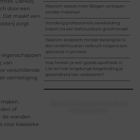
imtes. Dankzij
Waarom steeds meer Belgen verkopen
ich door een
zonder makelaar
ht. Dat maakt een
Voordelig professionele werkkleding
lderij zorgt
kopen via een betrouwbare groothandel
Waarom koopsom minder belangrijk is
dan onderhoud en verbruik volgens een
specialist in printers
he eigenschappen
, van
Hoe herken je een goede apotheek in
Lier en hoe langdurige begeleiding je
oor verschillende
gezondheid kan verbeteren?
an vernietiging.
e maken.
Word Onderdeel van Onze
nden of
Community!
et de wanden
Registreer je vandaag nog en begin
s voor klassieke
met het delen van jouw unieke
perspectief. Jouw woorden kunnen
informeren, inspireren, vermaken en