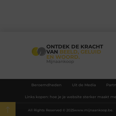
ONTDEK DE KRACHT
VAN
BEELD, GELUID
EN WOORD.
Mijnaankoop
Beroemdheden
Uit de Media
Part
Links kopen: hoe je je website sterker maakt m
All Rights Reserved © 2025
www.mijnaankoop.be.