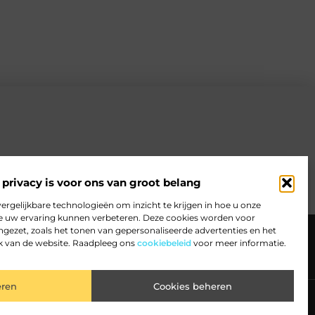
privacy is voor ons van groot belang
ergelijkbare technologieën om inzicht te krijgen in hoe u onze
we uw ervaring kunnen verbeteren. Deze cookies worden voor
ee
Website index
Cookiebeleid (EU)
ngezet, zoals het tonen van gepersonaliseerde advertenties en het
k van de website. Raadpleeg ons
cookiebeleid
voor meer informatie.
het maximale uit je website en online activiteiten
eren
Cookies beheren