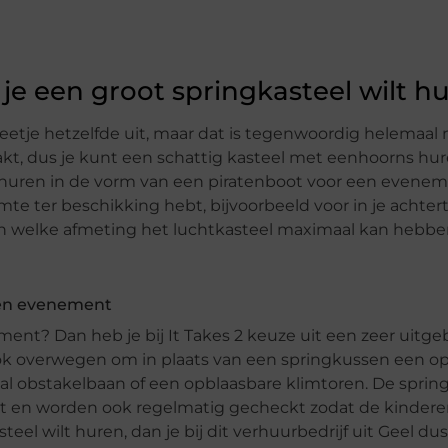
je een groot springkasteel wilt h
eetje hetzelfde uit, maar dat is tegenwoordig helemaal 
akt, dus je kunt een schattig kasteel met eenhoorns hu
l huren in de vorm van een piratenboot voor een evenem
mte ter beschikking hebt, bijvoorbeeld voor in je achter
dan welke afmeting het luchtkasteel maximaal kan hebbe
een evenement
nt? Dan heb je bij It Takes 2 keuze uit een zeer uitgebr
k overwegen om in plaats van een springkussen een o
al obstakelbaan of een opblaasbare klimtoren. De spring
teit en worden ook regelmatig gecheckt zodat de kinderen
eel wilt huren, dan je bij dit verhuurbedrijf uit Geel dus