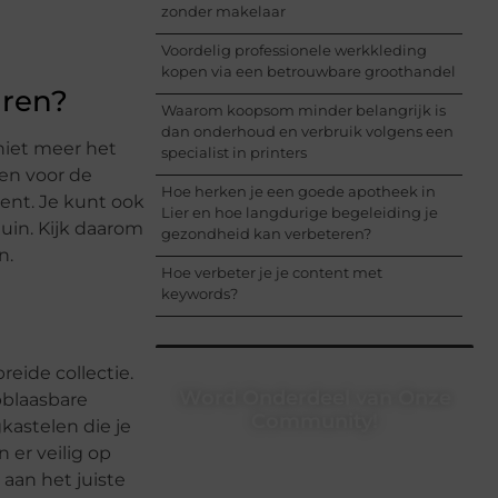
zonder makelaar
Voordelig professionele werkkleding
kopen via een betrouwbare groothandel
uren?
Waarom koopsom minder belangrijk is
dan onderhoud en verbruik volgens een
niet meer het
specialist in printers
ren voor de
Hoe herken je een goede apotheek in
ent. Je kunt ook
Lier en hoe langdurige begeleiding je
tuin. Kijk daarom
gezondheid kan verbeteren?
n.
Hoe verbeter je je content met
keywords?
eide collectie.
Word Onderdeel van Onze
pblaasbare
Community!
kastelen die je
 er veilig op
Registreer je vandaag nog en begin
 aan het juiste
met het delen van jouw unieke