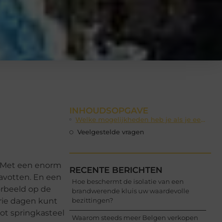
INHOUDSOPGAVE
Welke mogelijkheden heb je als je een groot springkasteel wilt huren?
Veelgestelde vragen
? Met een enorm
RECENTE BERICHTEN
avotten. En een
Hoe beschermt de isolatie van een
orbeeld op de
brandwerende kluis uw waardevolle
 drie dagen kunt
bezittingen?
oot springkasteel
Waarom steeds meer Belgen verkopen