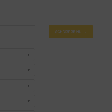
perspectief. Jouw woorden kunnen
informeren, inspireren, vermaken en
verbinden – ze verdienen het om
gehoord te worden!
SCHRIJF JE NU IN
▼
▼
▼
▼