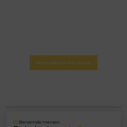
Wij zijn een veelzijdig blogplatform dat
toegankelijk is voor iedereen – of je nu een passie
hebt voor schrijven, lezen of beide. Onze algemene
blog biedt een podium voor diverse onderwerpen
en persoonlijke verhalen.
❝
Word onderdeel van onze community en
draag bij aan een inspirerende plek waar ideeën
tot leven komen en gedeeld worden.
❞
Neem contact met ons op
Beroemde mensen