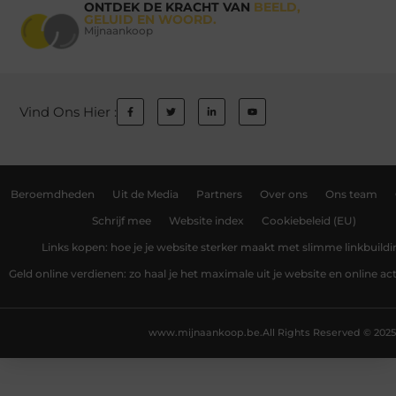
ONTDEK DE KRACHT VAN
BEELD,
GELUID EN WOORD.
Mijnaankoop
Vind Ons Hier :
Beroemdheden
Uit de Media
Partners
Over ons
Ons team
Schrijf mee
Website index
Cookiebeleid (EU)
Links kopen: hoe je je website sterker maakt met slimme linkbuildi
Geld online verdienen: zo haal je het maximale uit je website en online act
www.mijnaankoop.be.
All Rights Reserved © 2025