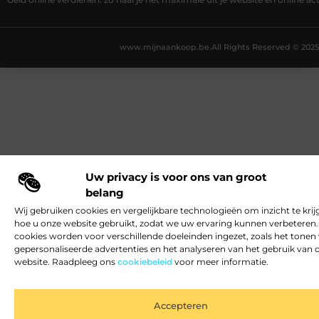
Geld online verdienen: zo haal je het maximale uit je website en online act
www.mijnaankoop.be.
All Rights Reserved © 2025
Uw privacy is voor ons van groot
belang
Wij gebruiken cookies en vergelijkbare technologieën om inzicht te krij
hoe u onze website gebruikt, zodat we uw ervaring kunnen verbeteren
cookies worden voor verschillende doeleinden ingezet, zoals het tonen
gepersonaliseerde advertenties en het analyseren van het gebruik van 
website. Raadpleeg ons
cookiebeleid
voor meer informatie.
Accepteren