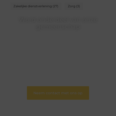
Zakelijke dienstverlening
(27)
Zorg
(3)
Word onderdeel van onze
gemeenschap
Wij zijn een veelzijdig blogplatform dat
toegankelijk is voor iedereen – of je nu een passie
hebt voor schrijven, lezen of beide. Onze algemene
blog biedt een podium voor diverse onderwerpen
en persoonlijke verhalen.
❝
Word onderdeel van onze community en
draag bij aan een inspirerende plek waar ideeën
tot leven komen en gedeeld worden.
❞
Neem contact met ons op