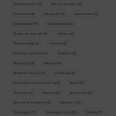
Entertainment
(7)
Eten en drinken
(14)
Financieel
(9)
Fotografie
(3)
Geschenken
(3)
Gezondheid
(17)
Groothandel
(10)
Hobby en vrije tijd
(18)
Horeca
(6)
Huishoudelijk
(5)
Industrie
(1)
Internet marketing
(3)
Kinderen
(3)
Marketing
(3)
Meubels
(4)
Mode en Kleding
(15)
Onderwijs
(1)
Particuliere dienstverlening
(1)
Sport
(12)
Toerisme
(2)
Vakantie
(2)
Verbouwen
(4)
Vervoer en transport
(3)
Winkelen
(22)
Woningen
(27)
Woning en Tuin
(37)
Zakelijk
(7)