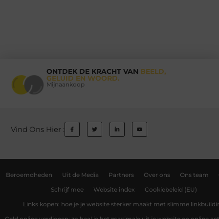
ONTDEK DE KRACHT VAN
BEELD,
GELUID EN WOORD.
Mijnaankoop
Vind Ons Hier :
Beroemdheden
Uit de Media
Partners
Over ons
Ons team
Schrijf mee
Website index
Cookiebeleid (EU)
Links kopen: hoe je je website sterker maakt met slimme linkbuildi