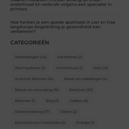
onderhoud en verbruik volgens een specialist in
printers
Hoe herken je een goede apotheek in Lier en hoe
langdurige begeleiding je gezondheid kan
verbeteren?
CATEGORIEËN
Aanbiedingen
(43)
Adverteren
(2)
Alarmsysteem
(2)
Architectuur
(1)
Auto
(12)
Auto's en Motoren
(14)
Banen en opleidingen
(4)
Beauty en verzorging
(15)
Bedrijven
(33)
Bloemen
(1)
Blog
(3)
Cadeau
(6)
Dienstverlening
(37)
Dieren
(2)
Electronica en Computers
(2)
Energie
(3)