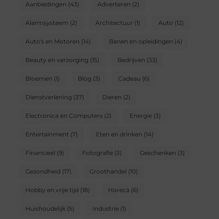
Aanbiedingen
(43)
Adverteren
(2)
Alarmsysteem
(2)
Architectuur
(1)
Auto
(12)
Auto's en Motoren
(14)
Banen en opleidingen
(4)
Beauty en verzorging
(15)
Bedrijven
(33)
Bloemen
(1)
Blog
(3)
Cadeau
(6)
Dienstverlening
(37)
Dieren
(2)
Electronica en Computers
(2)
Energie
(3)
Entertainment
(7)
Eten en drinken
(14)
Financieel
(9)
Fotografie
(3)
Geschenken
(3)
Gezondheid
(17)
Groothandel
(10)
Hobby en vrije tijd
(18)
Horeca
(6)
Huishoudelijk
(5)
Industrie
(1)