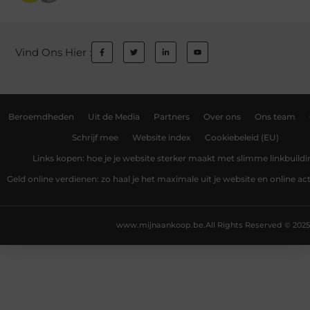
Vind Ons Hier :
Beroemdheden
Uit de Media
Partners
Over ons
Ons team
Schrijf mee
Website index
Cookiebeleid (EU)
Links kopen: hoe je je website sterker maakt met slimme linkbuildi
Geld online verdienen: zo haal je het maximale uit je website en online act
www.mijnaankoop.be.
All Rights Reserved © 2025