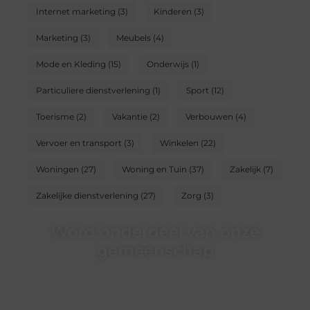
Internet marketing
(3)
Kinderen
(3)
Marketing
(3)
Meubels
(4)
Mode en Kleding
(15)
Onderwijs
(1)
Particuliere dienstverlening
(1)
Sport
(12)
Toerisme
(2)
Vakantie
(2)
Verbouwen
(4)
Vervoer en transport
(3)
Winkelen
(22)
Woningen
(27)
Woning en Tuin
(37)
Zakelijk
(7)
Zakelijke dienstverlening
(27)
Zorg
(3)
Word onderdeel van onze
gemeenschap
Wij zijn een veelzijdig blogplatform dat
toegankelijk is voor iedereen – of je nu een passie
hebt voor schrijven, lezen of beide. Onze algemene