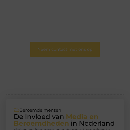
blog biedt een podium voor diverse onderwerpen
en persoonlijke verhalen.
❝
Word onderdeel van onze community en
draag bij aan een inspirerende plek waar ideeën
tot leven komen en gedeeld worden.
❞
Neem contact met ons op
Beroemde mensen
De Invloed van
Media en
Beroemdheden
in Nederland
Verken en leer meer over de meest prominente