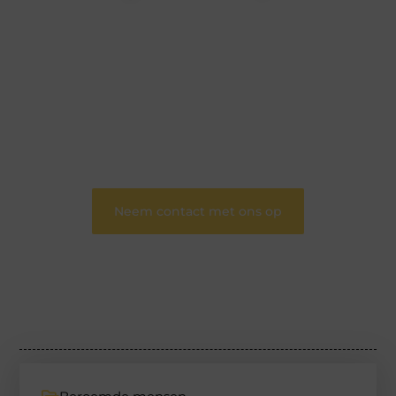
Wij zijn een veelzijdig blogplatform dat
toegankelijk is voor iedereen – of je nu een passie
hebt voor schrijven, lezen of beide. Onze algemene
blog biedt een podium voor diverse onderwerpen
en persoonlijke verhalen.
❝
Word onderdeel van onze community en
draag bij aan een inspirerende plek waar ideeën
tot leven komen en gedeeld worden.
❞
Neem contact met ons op