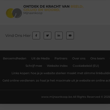
ONTDEK DE KRACHT VAN
BEELD,
GELUID EN WOORD.
Mijnaankoop
Vind Ons Hier :
Beroemdheden
Uit de Media
Partners
Over ons
Ons team
Schrijf mee
Website index
Cookiebeleid (EU)
Links kopen: hoe je je website sterker maakt met slimme linkbuildi
Geld online verdienen: zo haal je het maximale uit je website en online act
www.mijnaankoop.be.
All Rights Reserved © 2025