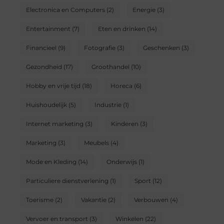
Electronica en Computers
(2)
Energie
(3)
Entertainment
(7)
Eten en drinken
(14)
Financieel
(9)
Fotografie
(3)
Geschenken
(3)
Gezondheid
(17)
Groothandel
(10)
Hobby en vrije tijd
(18)
Horeca
(6)
Huishoudelijk
(5)
Industrie
(1)
Internet marketing
(3)
Kinderen
(3)
Marketing
(3)
Meubels
(4)
Mode en Kleding
(14)
Onderwijs
(1)
Particuliere dienstverlening
(1)
Sport
(12)
Toerisme
(2)
Vakantie
(2)
Verbouwen
(4)
Vervoer en transport
(3)
Winkelen
(22)