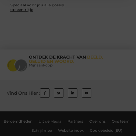
Speciaal voor jou alle gossip
op een rijtje
ONTDEK DE KRACHT VAN
BEELD,
GELUID EN WOORD.
Mijnaankoop
Vind Ons Hier :
Beroemdheden
Uit de Media
Partners
Over ons
Ons team
Schrijf mee
Website index
Cookiebeleid (EU)