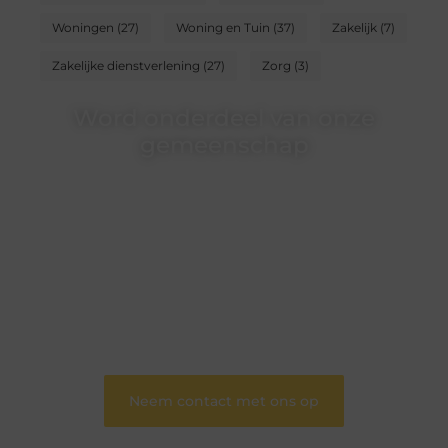
Woningen
(27)
Woning en Tuin
(37)
Zakelijk
(7)
Zakelijke dienstverlening
(27)
Zorg
(3)
Word onderdeel van onze
gemeenschap
Wij zijn een veelzijdig blogplatform dat
toegankelijk is voor iedereen – of je nu een passie
hebt voor schrijven, lezen of beide. Onze algemene
blog biedt een podium voor diverse onderwerpen
en persoonlijke verhalen.
❝
Word onderdeel van onze community en
draag bij aan een inspirerende plek waar ideeën
tot leven komen en gedeeld worden.
❞
Neem contact met ons op