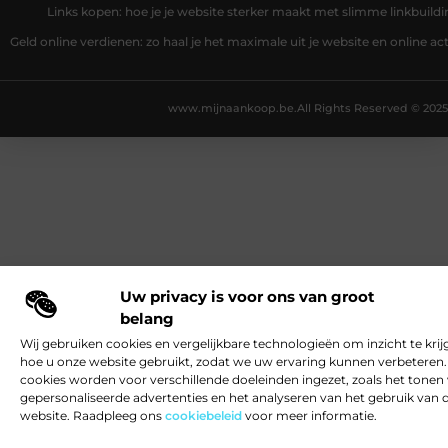
Links kopen: hoe je je website sterker maakt met slimme linkbuildi
Geld online verdienen: zo haal je het maximale uit je website en online act
www.mijnaankoop.be.
All Rights Reserved © 2025
Uw privacy is voor ons van groot
belang
Wij gebruiken cookies en vergelijkbare technologieën om inzicht te krij
hoe u onze website gebruikt, zodat we uw ervaring kunnen verbeteren
cookies worden voor verschillende doeleinden ingezet, zoals het tonen
gepersonaliseerde advertenties en het analyseren van het gebruik van 
website. Raadpleeg ons
cookiebeleid
voor meer informatie.