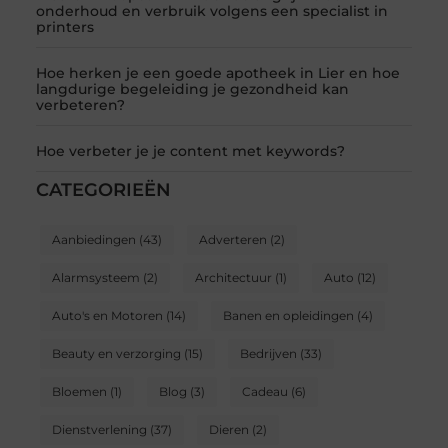
onderhoud en verbruik volgens een specialist in
printers
Hoe herken je een goede apotheek in Lier en hoe
langdurige begeleiding je gezondheid kan
verbeteren?
Hoe verbeter je je content met keywords?
CATEGORIEËN
Aanbiedingen
(43)
Adverteren
(2)
Alarmsysteem
(2)
Architectuur
(1)
Auto
(12)
Auto's en Motoren
(14)
Banen en opleidingen
(4)
Beauty en verzorging
(15)
Bedrijven
(33)
Bloemen
(1)
Blog
(3)
Cadeau
(6)
Dienstverlening
(37)
Dieren
(2)