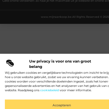
Geld online verdienen: zo haal je het maximale uit je website en online act
www.mijnaankoop.be.
All Rights Reserved © 2025
Uw privacy is voor ons van groot
belang
Wij gebruiken cookies en vergelijkbare technologieën om inzicht te krij
hoe u onze website gebruikt, zodat we uw ervaring kunnen verbeteren
cookies worden voor verschillende doeleinden ingezet, zoals het tonen
gepersonaliseerde advertenties en het analyseren van het gebruik van 
website. Raadpleeg ons
cookiebeleid
voor meer informatie.
Accepteren