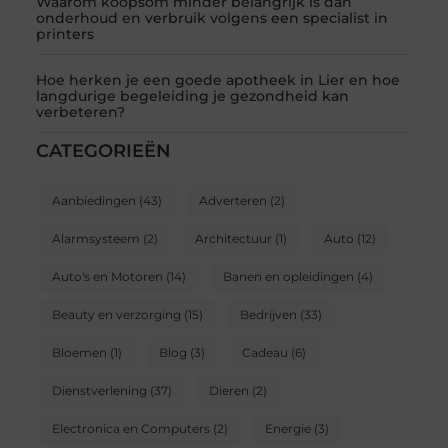
Waarom koopsom minder belangrijk is dan
onderhoud en verbruik volgens een specialist in
printers
Hoe herken je een goede apotheek in Lier en hoe
langdurige begeleiding je gezondheid kan
verbeteren?
CATEGORIEËN
Aanbiedingen
(43)
Adverteren
(2)
Alarmsysteem
(2)
Architectuur
(1)
Auto
(12)
Auto's en Motoren
(14)
Banen en opleidingen
(4)
Beauty en verzorging
(15)
Bedrijven
(33)
Bloemen
(1)
Blog
(3)
Cadeau
(6)
Dienstverlening
(37)
Dieren
(2)
Electronica en Computers
(2)
Energie
(3)