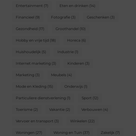
Entertainment
(7)
Eten en drinken
(14)
Financieel
(9)
Fotografie
(3)
Geschenken
(3)
Gezondheid
(17)
Groothandel
(10)
Hobby en vrije tijd
(18)
Horeca
(6)
Huishoudelijk
(5)
Industrie
(1)
Internet marketing
(3)
Kinderen
(3)
Marketing
(3)
Meubels
(4)
Mode en Kleding
(15)
Onderwijs
(1)
Particuliere dienstverlening
(1)
Sport
(12)
Toerisme
(2)
Vakantie
(2)
Verbouwen
(4)
Vervoer en transport
(3)
Winkelen
(22)
Woningen
(27)
Woning en Tuin
(37)
Zakelijk
(7)