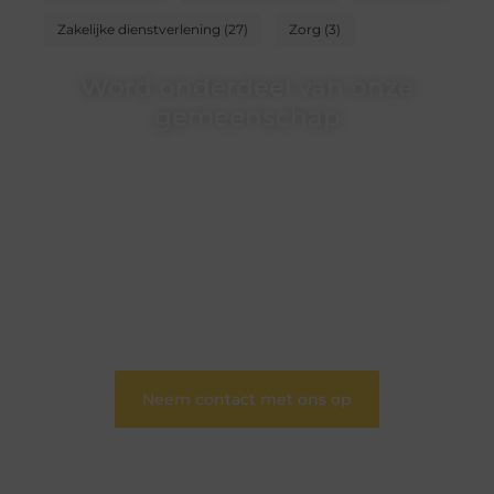
Zakelijke dienstverlening
(27)
Zorg
(3)
Word onderdeel van onze
gemeenschap
Wij zijn een veelzijdig blogplatform dat
toegankelijk is voor iedereen – of je nu een passie
hebt voor schrijven, lezen of beide. Onze algemene
blog biedt een podium voor diverse onderwerpen
en persoonlijke verhalen.
❝
Word onderdeel van onze community en
draag bij aan een inspirerende plek waar ideeën
tot leven komen en gedeeld worden.
❞
Neem contact met ons op