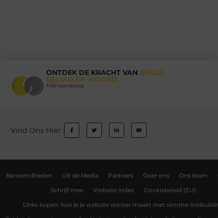
ONTDEK DE KRACHT VAN
BEELD,
GELUID EN WOORD.
Mijnaankoop
Vind Ons Hier :
Beroemdheden
Uit de Media
Partners
Over ons
Ons team
Schrijf mee
Website index
Cookiebeleid (EU)
Links kopen: hoe je je website sterker maakt met slimme linkbuildi