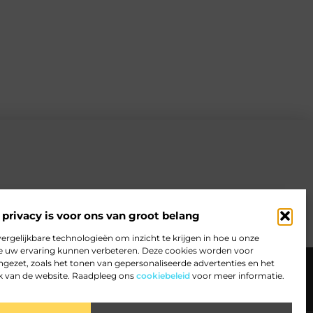
privacy is voor ons van groot belang
ergelijkbare technologieën om inzicht te krijgen in hoe u onze
we uw ervaring kunnen verbeteren. Deze cookies worden voor
ee
Website index
Cookiebeleid (EU)
ngezet, zoals het tonen van gepersonaliseerde advertenties en het
k van de website. Raadpleeg ons
cookiebeleid
voor meer informatie.
het maximale uit je website en online activiteiten