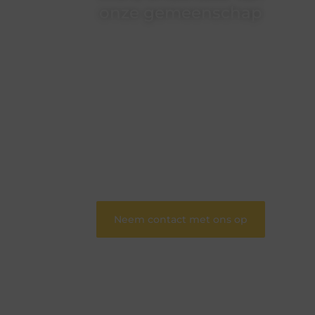
onze gemeenschap
Wij zijn een veelzijdig blogplatform dat
toegankelijk is voor iedereen – of je nu een
passie hebt voor schrijven, lezen of beide.
Onze algemene blog biedt een podium
voor diverse onderwerpen en persoonlijke
verhalen.
❝
Word onderdeel van onze community
en draag bij aan een inspirerende plek
waar ideeën tot leven komen en gedeeld
worden.
❞
Neem contact met ons op